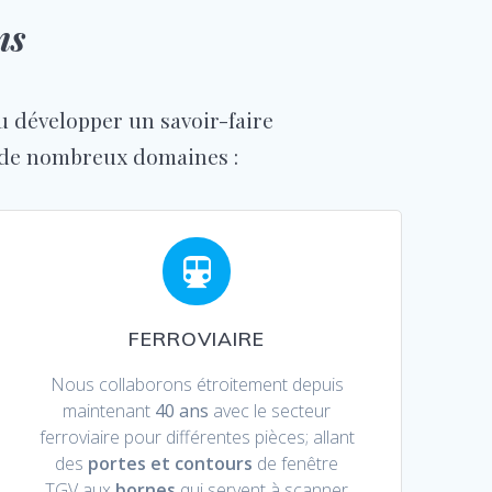
ns
 développer un savoir-faire
 de nombreux domaines :
FERROVIAIRE
Nous collaborons étroitement depuis
maintenant
40 ans
avec le secteur
ferroviaire pour différentes pièces; allant
des
portes et contours
de
fenêtre
TGV
aux
bornes
qui servent à scanner