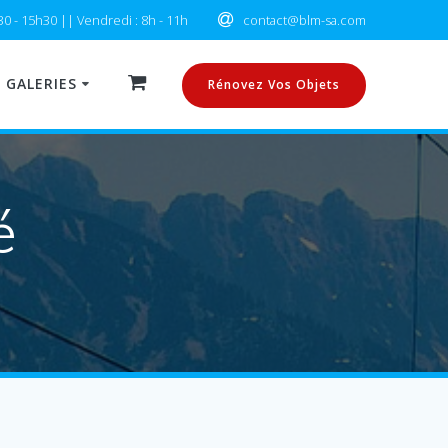
30 - 15h30 || Vendredi : 8h - 11h
contact@blm-sa.com
GALERIES
Rénovez Vos Objets
é